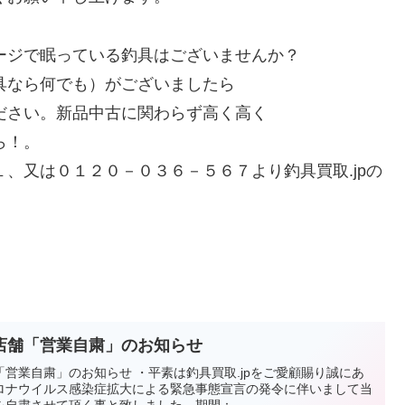
ージで眠っている釣具はございませんか？
具なら何でも）がございましたら
ださい。新品中古に関わらず高く高く
ら！。
、又は０１２０－０３６－５６７より釣具買取.jpの
店舗「営業自粛」のお知らせ
営業自粛」のお知らせ ・平素は釣具買取.jpをご愛顧賜り誠にあ
ロナウイルス感染症拡大による緊急事態宣言の発令に伴いまして当
自粛させて頂く事と致しました。期間：...