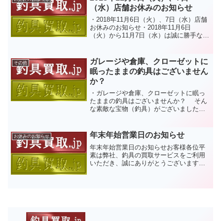
させて頂きます。仮設ペー...
（水）店舗お休みのお知らせ
・2018年11月6日（火）、7日（水）店舗
お休みのお知らせ・2018年11月6日
（火）から11月7日（水）は誠に勝手なが
ら、店舗のみ臨時のお休みを頂きます。
お見積は、フリーダイヤルやメールで通
常通り承りますが、店頭買取や出張買
ガレージや倉庫、クローゼットに
その他
取、宅配買取...
眠ったままの釣具はございません
か？
・ガレージや倉庫、クローゼットに眠っ
たままの釣具はございませんか？ そん
な素敵な宝物（釣具）がございましたら
フリーダイヤルにて、お気軽にご相談
ください。 釣具買取ドットジェイピー
が、高く高く買取致します。 無料見
年末年始営業日のお知らせ
お休みのお知らせ
積：0120-72...
年末年始営業日のお知らせお客様各位平
素は弊社、釣具の買取サービスをご利用
いただき、誠にありがとうございます。
弊社では、誠に勝手ながら年末年始の営
業日は下記の日程とさせていただきま
す。 ◇年末の営業日 ２０２１年１
２月２８日（火）まで ◇年...