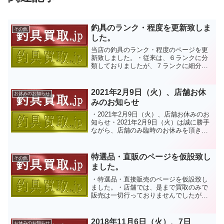
釣具のランク・程度を更新致しま
その他
した。
当店の釣具のランク・程度のページを更
新致しました。・従来は、６ランクに分
類しておりましたが、７ランクに細分化
致しました。追加したランクは、是ま
で、中古一般としていた物の内、程度の
良い物を中古良品としてランクアップす
2021年2月9日（火）、店舗お休
お休みのお知らせ
る事で、より高価買取に繋げ...
みのお知らせ
・2021年2月9日（火）、店舗お休みのお
知らせ・2021年2月9日（火）は誠に勝手
ながら、店舗のみ臨時のお休みを頂きま
す。お見積は、フリーダイヤルやメール
で通常通り承りますが、店頭買取や出張
買取、宅配買取の梱包キットのお届け等
特選品・直販のページを仮設致し
その他
は、2021...
ました。
・特選品・直接販売のページを仮設致し
ました。・店舗では、是まで買取のみで
販売は一切行っておりませんでしたが、
２０１６年９月１２日（月）より釣具買
取ドットジェイピーの買取商品の中から
特に選りすぐった「良い物」を直接販売
2018年11月6日（火）、7日
お休みのお知らせ