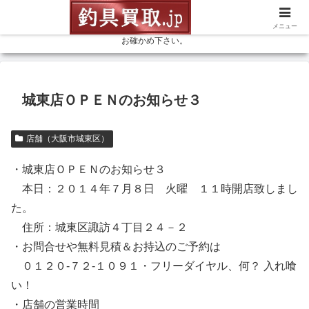
釣具を売るなら高価買取の釣具買取ドットジェイピーにお任せ下さい。リー
ル、ロッド等、釣具なら何でも、お見積（無料） 釣具専門店の買取金額を是非
メニュー
お確かめ下さい。
城東店ＯＰＥＮのお知らせ３
店舗（大阪市城東区）
・城東店ＯＰＥＮのお知らせ３
本日：２０１４年７月８日 火曜 １１時開店致しまし
た。
住所：城東区諏訪４丁目２４－２
・お問合せや無料見積＆お持込のご予約は
０１２０-７２-１０９１・フリーダイヤル、何？ 入れ喰
い！
・店舗の営業時間