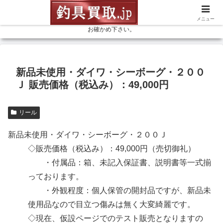
釣具を売るなら高価買取の釣具買取ドットジェイピーにお任せ下さい。リー
ル、ロッド等、釣具なら何でも、お見積（無料） 釣具専門店の買取金額を是非
メニュー
お確かめ下さい。
新品未使用・ダイワ・シーボーグ・２００
Ｊ 販売価格（税込み）：49,000円
リール
新品未使用・ダイワ・シーボーグ・２００Ｊ
◇販売価格（税込み）：49,000円（売切御礼）
・付属品：箱、未記入保証書、説明書等一式揃
っております。
・外観程度：個人保管の開封品ですが、新品未
使用品なので目立つ傷みは無く大変綺麗です。
◇現在、仮設ページでのテスト販売となりますの