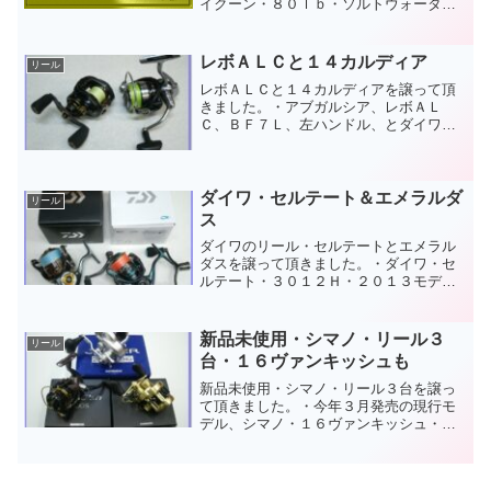
イクーン・８０ｌｂ・ソルトウォーター
ハウス・Marlin&Tuna・80lb・ペン・イン
ターナショナルⅡ・８０ＳＴＷなど綺麗
なお宝を多数お譲り頂きました...
レボＡＬＣと１４カルディア
リール
レボＡＬＣと１４カルディアを譲って頂
きました。・アブガルシア、レボＡＬ
Ｃ、ＢＦ７Ｌ、左ハンドル、とダイワ、
１４カルディア、２５０８Ｈ。２点共に
現行モデルです。多少の使用感はありま
すが、まだまだ活躍できる中古良品。綺
麗な現行モデルをお譲り頂き...
ダイワ・セルテート＆エメラルダ
リール
ス
ダイワのリール・セルテートとエメラル
ダスを譲って頂きました。・ダイワ・セ
ルテート・３０１２Ｈ・２０１３モデ
ル、ＲＣＳ・パワーライトノブＳ付とダ
イワ・エメラルダスＭＸ・２５０８Ｐ
Ｅ・Ｈ・ＤＷ・２０１５モデル、何れも
新品未使用・シマノ・リール３
リール
現行品を譲って頂きました。・...
台・１６ヴァンキッシュも
新品未使用・シマノ・リール３台を譲っ
て頂きました。・今年３月発売の現行モ
デル、シマノ・１６ヴァンキッシュ・２
５００Ｓ（ランクＮ）とシマノ・１４カ
ルカッタコンクエスト・１００・右巻
（ランクＮ）、シマノ・１１オシアジガ