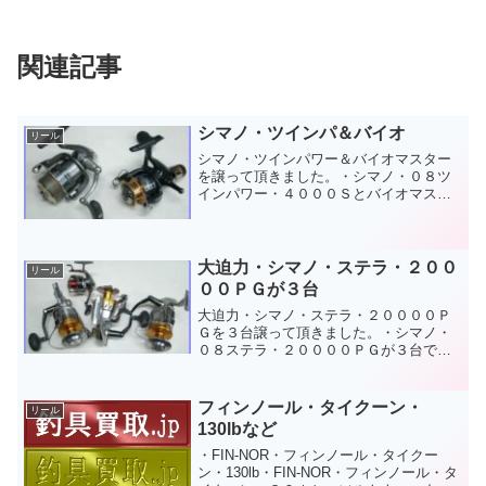
関連記事
シマノ・ツインパ＆バイオ
リール
シマノ・ツインパワー＆バイオマスター
を譲って頂きました。・シマノ・０８ツ
インパワー・４０００Ｓとバイオマスタ
ーＬ・ＡＯＲＩ・アオリを譲って頂きま
した。それぞれ活躍の跡が伺える旧モデ
ルですが、まだまだ現役バリバリ、中古
の人気は高いです。良い物...
大迫力・シマノ・ステラ・２００
リール
００ＰＧが３台
大迫力・シマノ・ステラ・２００００Ｐ
Ｇを３台譲って頂きました。・シマノ・
０８ステラ・２００００ＰＧが３台で
す。サイズが判りやすい様に、よく使わ
れているサイズのスピニングリール、シ
マノ・ＢＢＸテクニウムＭｇ・２５００
フィンノール・タイクーン・
リール
ＤＸＧ・ファイアブラッドを...
130lbなど
・FIN-NOR・フィンノール・タイクー
ン・130lb・FIN-NOR・フィンノール・タ