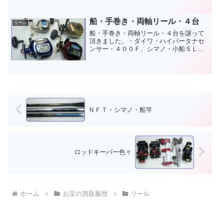
テッド・２００Ｊを譲って頂きました。
最大巻上力３８ｋｇ、リチウム使用時は
４２ｋｇの「スモールモンスター、シー
船・手巻き・両軸リール・４台
リール
ボーグ２００Ｊ」に、アル...
船・手巻き・両軸リール・４台を譲って
頂きました。・ダイワ・ハイパータナセ
ンサー・４００Ｆ、シマノ・小船ＳＬ
Ｓ・Ｃ２０００、シマノ・小船ＳＬＳ・
２０００ＸＨ、アルファタックル・ＮＥ
Ｗ・ベンチャー船１００ＰＨの４台を譲
って頂きました。ダイワとシ...
ＮＦＴ・シマノ・船竿
ロッドキーパー色々
ホーム
お宝の買取履歴
リール