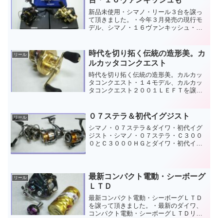
新品未使用・シマノ・リール３台を譲っ
て頂きました。・今年３月発売の現行モ
デル、シマノ・１６ヴァンキッシュ・２
５００Ｓ（ランクＮ）とシマノ・１４カ
ルカッタコンクエスト・１００・右巻
（ランクＮ）、シマノ・１１オシアジガ
時代を切り拓く伝統の造形美。カ
リール
ー・２０００ＮＲ-ＨＧ・右...
ルカッタコンクエスト
時代を切り拓く伝統の造形美。カルカッ
タコンクエスト・１４モデル、カルカッ
タコンクエスト２００１ＬＥＦＴを譲っ
て頂きました。鍛造削り出しフレームの
巻心地は剛性感があり確り滑らか、流石
カルカッタ間違いなしです。良いものを
０７ステラ＆初代イグジスト
リール
お譲り頂きありがとうござ...
シマノ・０７ステラ＆ダイワ・初代イグ
ジスト・シマノ・０７ステラ・Ｃ３００
０とＣ３０００ＨＧとダイワ・初代イグ
ジスト・２５００を譲って頂きました。
旧モデルですが、シマノとダイワのフラ
ッグシップモデルだけあって巻心地は何
れも確り滑らか、この感触...
最新コンパクト電動・シーボーグ
リール
ＬＴＤ
最新コンパクト電動・シーボーグＬＴＤ
を譲って頂きました。・最新のダイワ、
コンパクト電動・シーボーグＬＴＤリミ