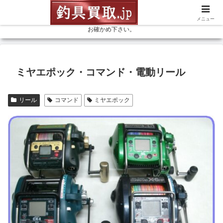
釣具を売るなら高価買取の釣具買取ドットジェイピーにお任せ下さい。リー
ル、ロッド等、釣具なら何でも、お見積（無料） 釣具専門店の買取金額を是非
メニュー
お確かめ下さい。
ミヤエポック・コマンド・電動リール
リール
コマンド
ミヤエポック