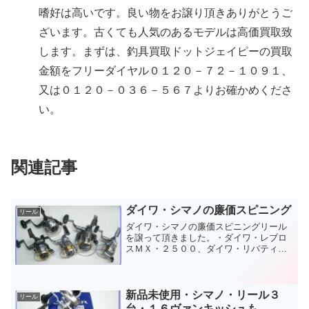
嗜好は高いです。良い物をお譲り頂きありがとうご
ざいます。古くても人気のあるモデルは高価買取致
します。まずは、釣具買取ドットジェイピーの買取
金額をフリーダイヤル０１２０－７２－１０９１、
又は０１２０－０３６－５６７よりお確かめくださ
い。
関連記事
ダイワ・シマノの廉価スピニング
リール
ダイワ・シマノの廉価スピニングリール
を譲って頂きました。・ダイワ・レブロ
スＭＸ・２５００、ダイワ・リバティ・
３５００・LIBERTY、ダイワ・ラクセ
ル・２５００・ＬＵＸＥＬ、シマノ・ナ
ビ・４０００・ＮＡＶｉ、シマノ・エア
ノスＸＴ・８０００で...
新品未使用・シマノ・リール３
リール
台・１６ヴァンキッシュも