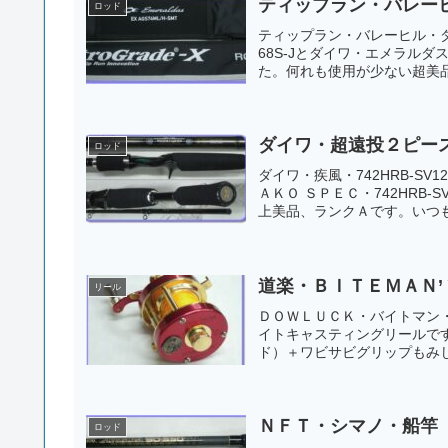
ティップラン・バレー
ロッド
ティップラン・バレーヒル・ダ
68S-Jとダイワ・エメラルダ
た。何れも使用が少ない超美品
ダイワ・超遠投２ピース
ロッド
ダイワ・疾風・742HRB-S
ＡＫＯ ＳＰＥＣ・742HRB
上美品、ランクＡです。いつも
道楽・ＢＩＴＥＭＡＮ
リール
ＤＯＷＬＵＣＫ・バイトマン
イトキャスティングリールで
ド）＋ワビサビグリップもみじ
ＮＦＴ・シマノ・船竿
ロッド