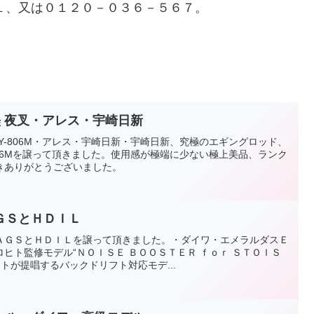
１、又は０１２０－０３６－５６７。
墨 夜叉・アレス・宇崎日新
YY-806M・アレス・宇崎日新・宇崎日新、究極のエギングロッド、
-806Mを譲って頂きました。使用感が極端に少ない極上美品、ランク
きありがとうございました。
ＧＳとＨＤＩＬ
ＡＧＳとＨＤＩＬを譲って頂きました。・ダイワ・エメラルダスＥ
ヒト監修モデル“ＮＯＩＳＥ ＢＯＯＳＴＥＲ ｆｏｒ ＳＴＯＩＳ
トが提唱するバックドリフト対応モデ...