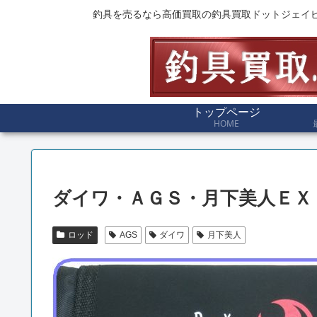
釣具を売るなら高価買取の釣具買取ドットジェイ
トップページ
HOME
ダイワ・ＡＧＳ・月下美人ＥＸ
ロッド
AGS
ダイワ
月下美人