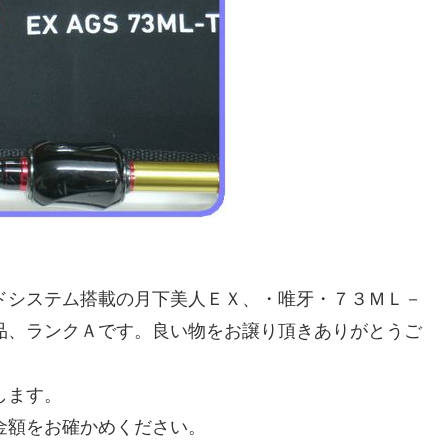
ドシステム搭載の月下美人ＥＸ、・唯牙・７３ＭＬ－
品、ランクＡです。良い物をお譲り頂きありがとうご
します。
金額をお確かめください。