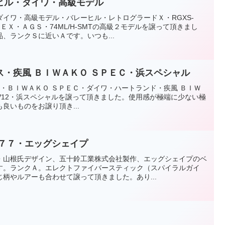
ヒル・ダイワ・高級モデル
イワ・高級モデル・バレーヒル・レトログラードＸ・RGXS-
スＥＸ・ＡＧＳ・74ML/H-SMTの高級２モデルを譲って頂きまし
、ランクＳに近いＡです。いつも...
・疾風 ＢＩＷＡＫＯ ＳＰＥＣ・浜スペシャル
V12・ＢＩＷＡＫＯ ＳＰＥＣ・ダイワ・ハートランド・疾風 ＢＩＷ
-SV12・浜スペシャルを譲って頂きました。使用感が極端に少ない極
良いものをお譲り頂き...
’７７・エッグシェイプ
・山根氏デザイン、五十鈴工業株式会社製作、エッグシェイプのベ
す。ランクＡ。エレクトファイバースティック（スパイラルガイ
柄やルアーも合わせて譲って頂きました。あり...