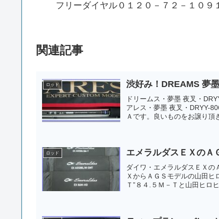
フリーダイヤル０１２０－７２－１０９
関連記事
渋好み！DREAMS 夢
ロッド
ドリームス・夢墨 夜叉・DR
アレス・夢墨 夜叉・DRYY
Ａです。良いものをお譲り頂
エメラルダスＥＸのＡ
ロッド
ダイワ・エメラルダスＥＸの
ＸからＡＧＳモデルの山田ヒロ
Ｔ”８４.５Ｍ－Ｔと山田ヒロヒ