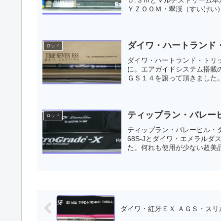
ＹＺＯＯＭ・翠渓（すいけい）
ダイワ・ハートランド
ロッド
ダイワ・ハートランド・トリ
に。エアガイドシステム搭載
ＧＳ１４を譲って頂きました。
ティップラン・バレー
ロッド
ティップラン・バレーヒル・ダ
68S-Jとダイワ・エメラルダ
た。何れも使用が少ない超美品
ダイワ・紅牙ＥＸ ＡＧＳ・スリ