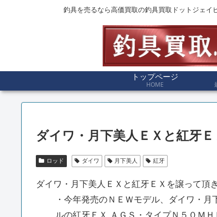
釣具を売るなら高価買取の釣具買取ドットジェイ
トップページ
HOME
ダイワ・月下美人ＥＸと紅牙Ｅ
ロッド
ダイワ
月下美人
紅牙
ダイワ・月下美人ＥＸと紅牙ＥＸを譲って頂
・今年発売のＮＥＷモデル、ダイワ・月
ルの紅牙ＥＸ ＡＧＳ・タイプＮ５０Ｍ