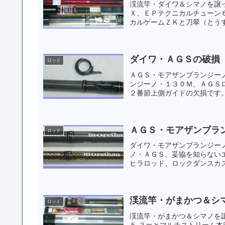
渓流竿・ダイワ＆シマノを譲
Ｘ、ＥＰテクニカルチューン
カルゲームＺＫと刀翠（とうす
ダイワ・ＡＧＳの破損
ロッド
ＡＧＳ・モアザンブランジー
ンジーノ・１３０Ｍ、ＡＧＳ
２番節上側ガイドの欠損です。
ＡＧＳ・モアザンブラ
ロッド
ダイワ・モアザンブランジー
ノ・ＡＧＳ、妥協を知らない
ヒラロッド、ロックダンスカス
渓流竿・がまかつ＆シ
ロッド
渓流竿・がまかつ＆シマノを
５.３ｍとマルチストリーム