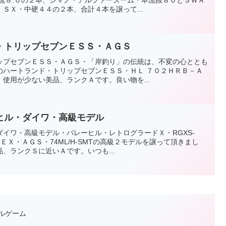
ＳＸ・中硬４４の２本、合計４本を譲って...
・トリップセブンＥＳＳ・ＡＧＳ
ップセブンＥＳＳ・ＡＧＳ・「岸釣り」の伝統は、不変の心ととも
のハートランド・トリップセブンＥＳＳ・ＨＬ ７０２ＨＲＢ－Ａ
使用が少ない美品、ランクＡです。良い物を...
ヒル・ダイワ・高級モデル
イワ・高級モデル・バレーヒル・レトログラードＸ・RGXS-
スＥＸ・ＡＧＳ・74ML/H-SMTの高級２モデルを譲って頂きまし
、ランクＳに近いＡです。いつも...
ルゲーム