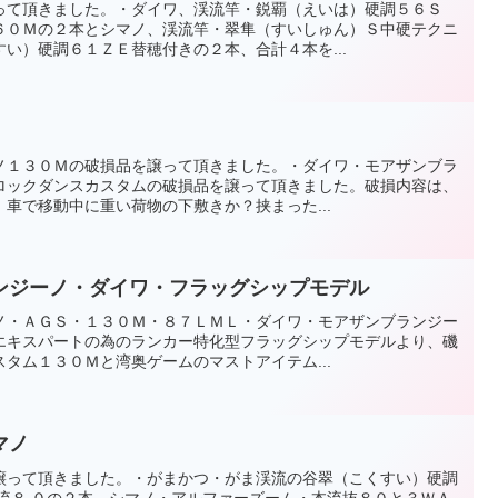
って頂きました。・ダイワ、渓流竿・鋭覇（えいは）硬調５６Ｓ
６０Ｍの２本とシマノ、渓流竿・翠隼（すいしゅん）Ｓ中硬テクニ
い）硬調６１ＺＥ替穂付きの２本、合計４本を...
ノ１３０Ｍの破損品を譲って頂きました。・ダイワ・モアザンブラ
ロックダンスカスタムの破損品を譲って頂きました。破損内容は、
車で移動中に重い荷物の下敷きか？挟まった...
ンジーノ・ダイワ・フラッグシップモデル
ノ・ＡＧＳ・１３０Ｍ・８７ＬＭＬ・ダイワ・モアザンブランジー
エキスパートの為のランカー特化型フラッグシップモデルより、磯
タム１３０Ｍと湾奥ゲームのマストアイテム...
マノ
譲って頂きました。・がまかつ・がま渓流の谷翠（こくすい）硬調
本流８.０の２本、シマノ・アルファーズーム・本流抜８０と３ＷＡ