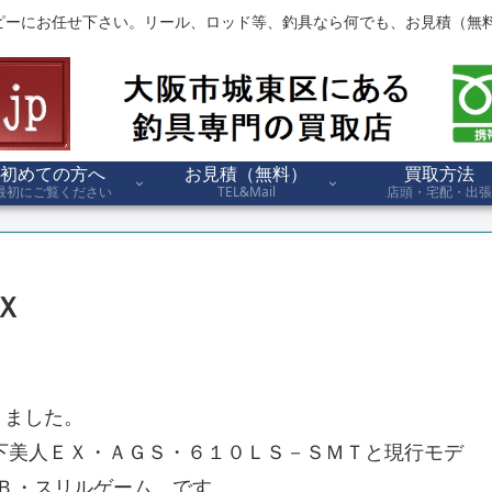
ピーにお任せ下さい。リール、ロッド等、釣具なら何でも、お見積（無料
初めての方へ
お見積（無料）
買取方法
最初にご覧ください
TEL&Mail
店頭・宅配・出張
Ｘ
きました。
下美人ＥＸ・ＡＧＳ・６１０ＬＳ－ＳＭＴと現行モデ
ＨＢ・スリルゲーム、です。