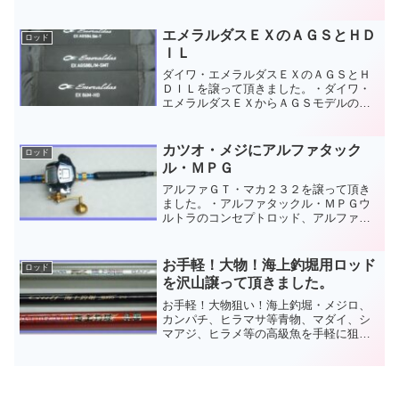
頂きました。極上美品、ランクＡです。
良いものをお譲り頂きありがとうござい
ます。
エメラルダスＥＸのＡＧＳとＨＤ
ロッド
ＩＬ
ダイワ・エメラルダスＥＸのＡＧＳとＨ
ＤＩＬを譲って頂きました。・ダイワ・
エメラルダスＥＸからＡＧＳモデルの山
田ヒロヒト監修モデル“ＮＯＩＳＥ ＢＯＯ
ＳＴＥＲ ｆｏｒ ＳＴＯＩＳＴ”８４.５Ｍ
－Ｔと山田ヒロヒトが提唱するバックド
カツオ・メジにアルファタック
ロッド
リフト対応モデ...
ル・ＭＰＧ
アルファＧＴ・マカ２３２を譲って頂き
ました。・アルファタックル・ＭＰＧウ
ルトラのコンセプトロッド、アルファＧ
Ｔ・マカ２３２を譲って頂きました。カ
ツオ＆メジマグロをメインターゲットに
据えたワンピースロッド。白いブランク
お手軽！大物！海上釣堀用ロッド
ロッド
が綺麗でゴールドや青の配...
を沢山譲って頂きました。
お手軽！大物狙い！海上釣堀・メジロ、
カンパチ、ヒラマサ等青物、マダイ、シ
マアジ、ヒラメ等の高級魚を手軽に狙え
る海上釣堀向きのロッドを沢山譲って頂
きました。ダイワ・クラブブルーキャビ
ン海上釣堀、ダイワ・シーパラダイス
磯・さぐりづり、ダイワ・磯...