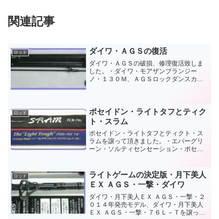
関連記事
ダイワ・ＡＧＳの復活
ロッド
ダイワ・ＡＧＳの破損、修理復活致しま
した。・ダイワ・モアザンブランジー
ノ・１３０Ｍ、ＡＧＳロックダンスカス
タムの＃２、１番ガイドの交換が完了致
しました。・・・画像では黒く見えるだ
けですが、スレッド部のビミョーなグレ
ー色や厚塗りエポキシも何の...
ポセイドン・ライトタフとティク
ロッド
ト・スラム
ポセイドン・ライトタフとティクト・ス
ラムを譲って頂きました。・エバーグリ
ーン・ソルティセンセーション・ポセイ
ドン・ライトタフＰＳＳＳ７８Ｔとティ
クト・スラム・ＴＣＲ－７０Ｓ、で
す。・・・準備はしたものの、クローゼ
ライトゲームの決定版・月下美人
ロッド
ットやガレージで眠っている釣...
ＥＸ ＡＧＳ・一撃・ダイワ
ダイワ・月下美人ＥＸ ＡＧＳ・一撃・２
０１４年発売モデル、ダイワ・月下美人
ＥＸ ＡＧＳ・一撃・７６Ｌ－Ｔを譲って