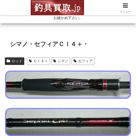
釣具を売るなら高価買取の釣具買取ドットジェイピーにお任せ下さい。リー
ル、ロッド等、釣具なら何でも、お見積（無料） 釣具専門店の買取金額を是非
メニュー
お確かめ下さい。
シマノ・セフィアＣＩ４＋・
ロッド
ＣＩ４＋
シマノ
セフィア