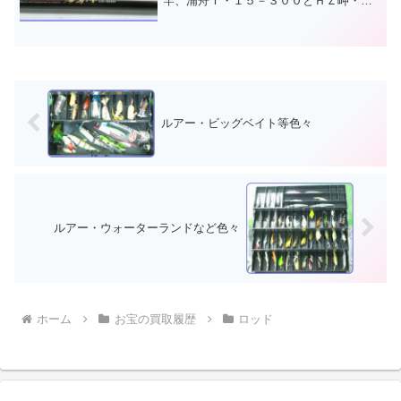
竿、浦舟Ｔ・１５－３００とＨＺ岬・３
０－３９０を譲って頂きました。上級グ
レードのＨＺモデル、岬はヨゴレやニオ
イが付き難いコマセガードグリップが劣
化して、ベタベタになり市販の...
ルアー・ビッグベイト等色々
ルアー・ウォーターランドなど色々
ホーム
お宝の買取履歴
ロッド