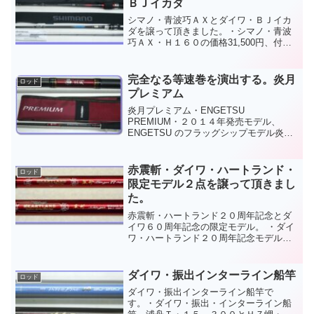
ＢＪイカダ
シマノ・青波巧ＡＸとダイワ・ＢＪイカ
ダを譲って頂きました。・シマノ・青波
巧ＡＸ・Ｈ１６０の価格31,500円、付
属：竿袋、替穂、１４０の価格は30,500
円。・ダイワ・ブラックジャック イカダ
１３０、価格30,500円、付属：竿袋、尻
完全なる等速巻を演出する。炎月
ロッド
手環ベ...
プレミアム
炎月プレミアム・ENGETSU
PREMIUM・２０１４年発売モデル、
ENGETSU のフラッグシップモデル炎月
プレミアムのＳ７４Ｌを譲って頂きまし
た。Ｓ７４Ｌは、浅場で威力を発揮する
ライトキャスティングモデル、使用は僅
赤震斬・ダイワ・ハートランド・
ロッド
か１回の超美品です。...
限定モデル２点を譲って頂きまし
た。
赤震斬・ハートランド２０周年記念とダ
イワ６０周年記念の限定モデル。 ・ダイ
ワ・ハートランド２０周年記念モデル・
７７２ＭＦＳ－ＳＶ ＡＧＳ１７、震斬７
７ ＡＧＳとダイワ６０周年限定特別仕様
モデル、ハートランド震斬ベイト、
ダイワ・振出インターライン船竿
ロッド
802MHFB-SV ...
ダイワ・振出インターライン船竿で
す。・ダイワ・振出・インターライン船