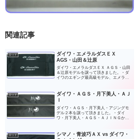
関連記事
ダイワ・エメラルダスＥＸ
ロッド
AGS・山田＆辻原
ダイワ・エメラルダスＥＸ ＡＧＳ・山田
＆辻原モデルを譲って頂きました。・ダ
イワのエギング最高級モデル、エメラル
ダスＥＸ ＡＧＳから、山田ヒロヒトモデ
ル、８４.５Ｍ－Ｔ【ＮＯＩＳＥ ＢＯＯＳ
ＴＥＲ ｆｏｒ ＳＴＯＩＳＴ】と辻原伸弥
ダイワ・ＡＧＳ・月下美人・ＡＪ
ロッド
モデル、８３...
Ｉ
ダイワ・ＡＧＳ・月下美人・アジングモ
デル２本を譲って頂きました。・ダイ
ワ・月下美人・ＡＧＳ・ＡＪＩＮＧから
６３Ｌ－Ｔを２本譲って頂きました。綺
麗な最新ロッドをお譲り頂きありがとう
ございます。準備はしたものの、クロー
シマノ・青波巧ＡＸ vs ダイワ・
ロッド
ゼットやガレージで眠ってい...