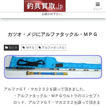
釣具を売るなら高価買取の釣具買取ドットジェイピーにお任せ下さい。リー
ル、ロッド等、釣具なら何でも、お見積（無料） 釣具専門店の買取金額を是非
メニュー
お確かめ下さい。
カツオ・メジにアルファタックル・ＭＰＧ
ロッド
ＭＰＧ
アルファタックル
アルファＧＴ・マカ２３２を譲って頂きました。
・アルファタックル・ＭＰＧウルトラのコンセプト
ロッド、アルファＧＴ・マカ２３２を譲って頂きま