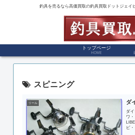
釣具を売るなら高価買取の釣具買取ドットジェイ
トップページ
HOME
スピニング
ダ
リール
ダイ
ワ・
LI
ビ・