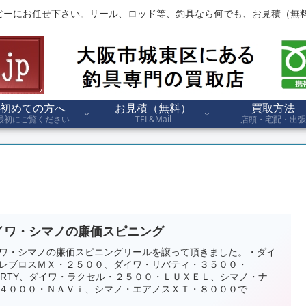
ピーにお任せ下さい。リール、ロッド等、釣具なら何でも、お見積（無料
初めての方へ
お見積（無料）
買取方法
最初にご覧ください
TEL&Mail
店頭・宅配・出張
イワ・シマノの廉価スピニング
ワ・シマノの廉価スピニングリールを譲って頂きました。・ダイ
レブロスＭＸ・２５００、ダイワ・リバティ・３５００・
BERTY、ダイワ・ラクセル・２５００・ＬＵＸＥＬ、シマノ・ナ
４０００・ＮＡＶｉ、シマノ・エアノスＸＴ・８０００で...