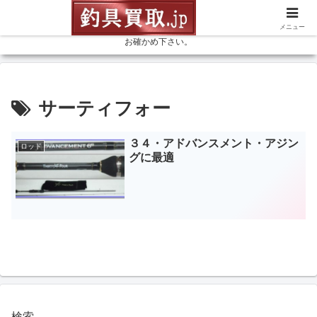
釣具を売るなら高価買取の釣具買取ドットジェイピーにお任せ下さい。リー
ル、ロッド等、釣具なら何でも、お見積（無料） 釣具専門店の買取金額を是非
メニュー
お確かめ下さい。
サーティフォー
３４・アドバンスメント・アジン
ロッド
グに最適
検索