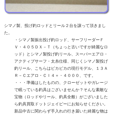
シマノ製、投げ釣ロッドとリール２台を譲って頂きまし
た。
・シマノ製振出投げ釣ロッド、サーフリーダーＦ
Ｖ・４０５ＤＸ－Ｔ（ちょっと古いですが綺麗なロ
ッド）とシマノ製投げ釣リール、スーパーエアロ・
アクティブサーフ・太糸仕様、同じくシマノ製投げ
釣リール、こちらはピカピカの現行モデル、１３Ａ
Ｒ－Ｃエアロ・ＣＩ４＋・４０００、です。
・・・準備はしたものの、クローゼットやガレージ
で眠っている釣具はございませんか？そんな素敵な
宝物（ロッドやリール、釣具全般）がございました
ら釣具買取ドットジェイピーにお知らせください。
新品中古に関わらず手入れの行き届いた綺麗な物は