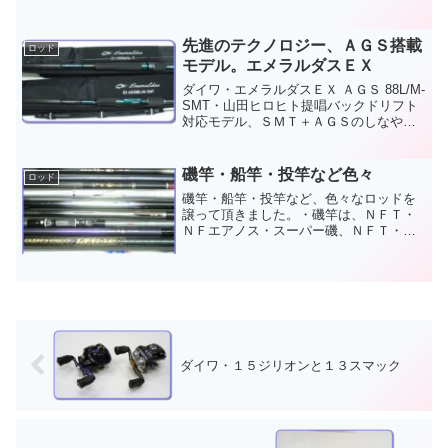
中で光る部分がある一般のＰＥラインの
場合、狙いの棚手前で待ち受けるフグや
黒タチなどに噛み切られるトラブル（高
先進のテクノロジー、ＡＧＳ搭載
ロッド
切れ）が起こる事がありま...
モデル。エメラルダスＥＸ
ダイワ・エメラルダスＥＸ ＡＧＳ 88L/M-
SMT・山田ヒロヒト提唱バックドリフト
対応モデル、ＳＭＴ＋ＡＧＳのしなやか
なティップセクション、ミディアムクラ
スのパワフルなバットセクションにより
デカイカを強引に引き寄せる。エメラル
磯竿・船竿・投竿など色々
ロッド
ダス最高級モ...
磯竿・船竿・投竿など、色々なロッドを
譲って頂きました。・磯竿は、ＮＦＴ・
ＮＦエアノス・スーパー磯、ＮＦＴ・パ
ワーループアドバンス・黒鯛、ＮＦＴ・
パワーループ・小継・スーパー浜風、シ
マノ・αズーム・磯辺ＳＸ、ダイワ・ＨＸ
波濤Ｔ・マルチレングス...
ダイワ・１５ジリオンと１３スマック