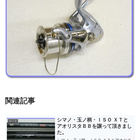
関連記事
シマノ・玉ノ柄・ＩＳＯ ＸＴと
ロッド
アオリスタＢＢを譲って頂きまし
た。