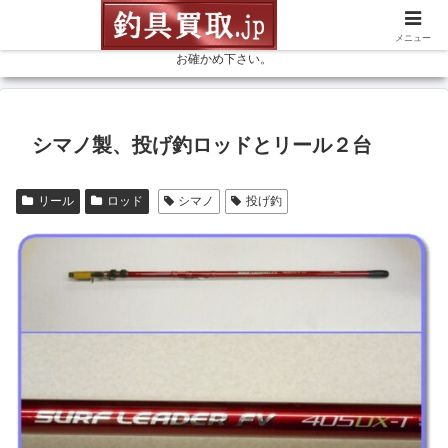
釣具を売るなら高価買取の釣具買取ドットジェイピーにお任せ下さい。リー
ル、ロッド等、釣具なら何でも、お見積（無料） 釣具専門店の買取金額を是非
メニュー
お確かめ下さい。
シマノ製、投げ釣ロッドとリール２台
リール
ロッド
シマノ
投げ釣