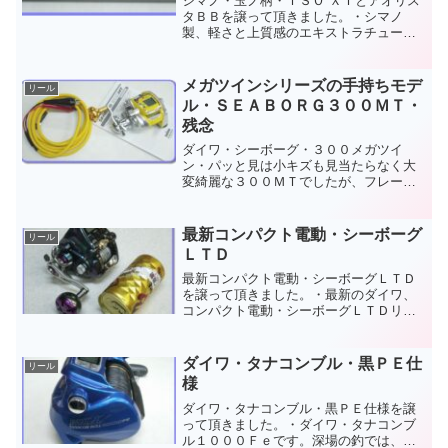
シマノ・玉ノ柄・ＩＳＯ ＸＴとアオリス
タＢＢを譲って頂きました。・シマノ
製、軽さと上質感のエキストラチューン
モデルの宣伝文句の通り、質感の高い造
りの玉の柄、ＩＳＯ ＸＴ６００とインナ
ーガイドタイプのアオリイカ専用ロッド
メガツインシリーズの手持ちモデ
リール
アオリスタＢＢ ＭＨ５...
ル・ＳＥＡＢＯＲＧ３００ＭＴ・
残念
ダイワ・シーボーグ・３００メガツイ
ン・パッと見は小キズも見当たらなく大
変綺麗な３００ＭＴでしたが、フレーム
部フット辺りに塗装の浮きや剥がれ
が・・・残念(--,)ランクＣ。ＭＴシリーズ
はフレーム周りの塗装の浮きや剥がれが
最新コンパクト電動・シーボーグ
リール
多いように思います。レ...
ＬＴＤ
最新コンパクト電動・シーボーグＬＴＤ
を譲って頂きました。・最新のダイワ、
コンパクト電動・シーボーグＬＴＤリミ
テッド・２００Ｊを譲って頂きました。
最大巻上力３８ｋｇ、リチウム使用時は
４２ｋｇの「スモールモンスター、シー
ダイワ・タナコンブル・黒ＰＥ仕
リール
ボーグ２００Ｊ」に、アル...
様
ダイワ・タナコンブル・黒ＰＥ仕様を譲
って頂きました。・ダイワ・タナコンブ
ル１０００Ｆｅです。深場の釣では、途